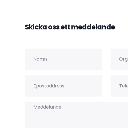
Skicka oss ett meddelande
Namn
Organis
Epostaddress
Telefo
Meddelande