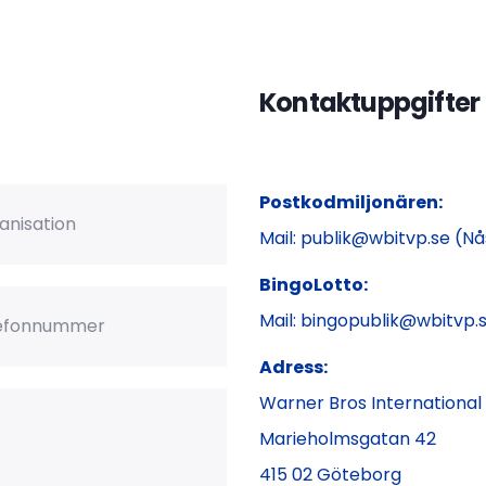
Kontaktuppgifter
ation
Postkodmiljonären:
Mail: publik@wbitvp.se (N
BingoLotto:
nnummer
Mail: bingopublik@wbitvp.s
Adress:
Warner Bros International 
Marieholmsgatan 42
415 02 Göteborg